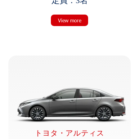
定
員
：
3
名
View more
トヨタ・アルティス