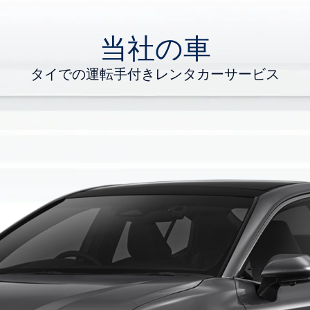
当社の車
タ
イ
で
の
運
転
手
付
き
レ
ン
タ
カ
ー
サ
ー
ビ
ス