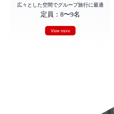
広々とした空間でグループ旅行に最適
定
員
：
8
〜
9
名
View more