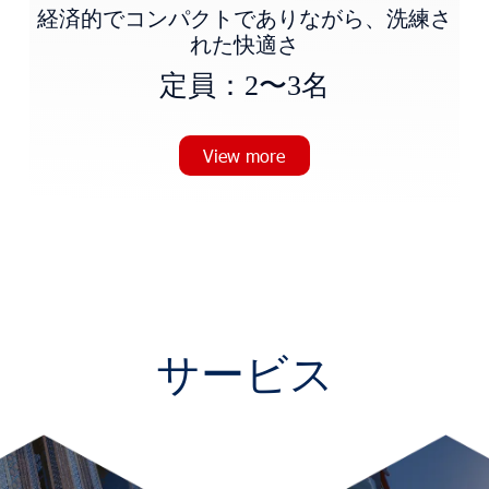
経済的でコンパクトでありながら、洗練さ
れた快適さ
定
員
：
2
〜
3
名
View more
サービス