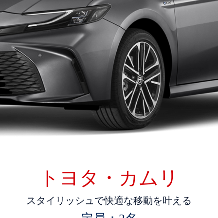
トヨタ・カムリ
ス
タ
イ
リ
ッ
シ
ュ
で
快
適
な
移
動
を
叶
え
る