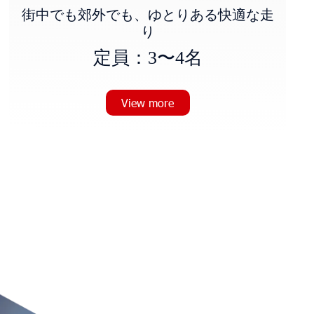
街中でも郊外でも、ゆとりある快適な走
り
定
員
：
3
〜
4
名
View more