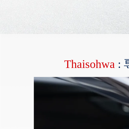
Thaisohwa
: